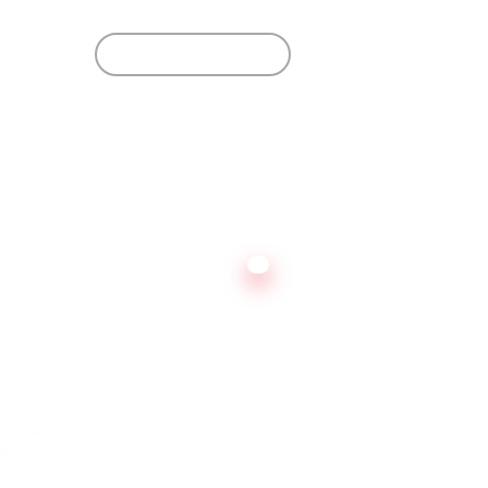
Обновить фон
Золотой дуб
Махагон
Мореный дуб
Песочный 
 отличаться от реальных. Выбрать цвета из
 вы можете бесплатно вызвав менеджера на
офис продаж