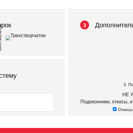
орок
Дополнитель
3
орчатое
стему
3. П
НЕ 
Подоконники, откосы, о
Откосы