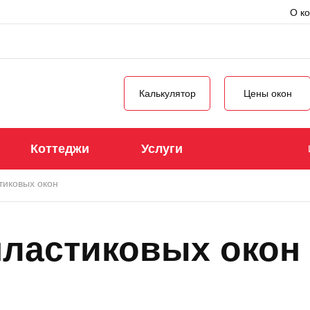
u
О к
Калькулятор
Цены окон
Коттеджи
Услуги
тиковых окон
пластиковых окон