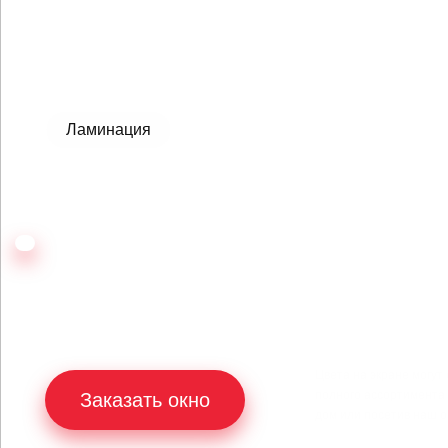
Выберите опции для окон
Ламинация
Цвет профиля
Цвет ручек
Антик
Антрацитово
серый
Без ламинации
Цвета на экране могут
полного ассортимента
Заказать окно
дом или посетив наш 