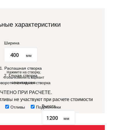
ные характеристики
Ширина
мм
1. Распашная створка
Нажмите на створку,
2. Глухая створка
чтобы изменить вариант
оворотно-откидная створка
открытия окна
УЧТЕНО ПРИ РАСЧЕТЕ.
тливы не участвуют при расчете стоимости
Высота
Отливы
Подоконники
мм