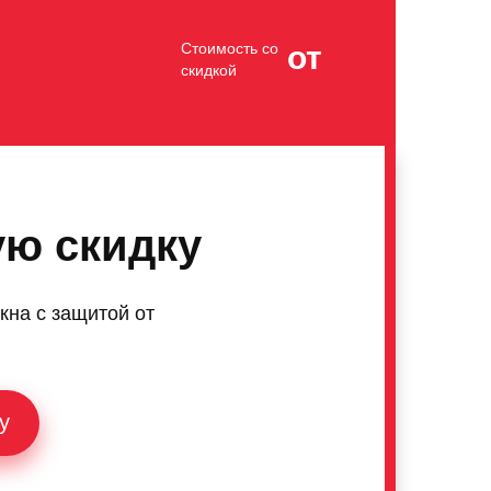
Стоимость со
от
скидкой
ую скидку
кна с защитой от
у