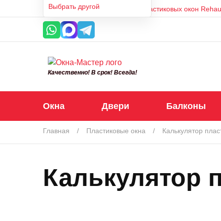
Выбрать другой
Реутов
Производитель пластиковых окон Reha
нам
22
года
Качественно! В срок! Всегда!
Окна
Двери
Балконы
Главная
Пластиковые окна
Калькулятор плас
Калькулятор 